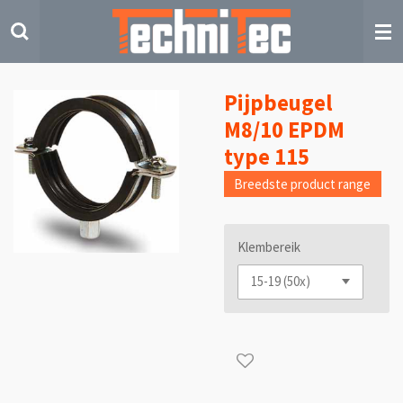
Ga
direct
naar
de
hoofdinhoud
Pijpbeugel
M8/10 EPDM
type 115
Breedste product range
Klembereik