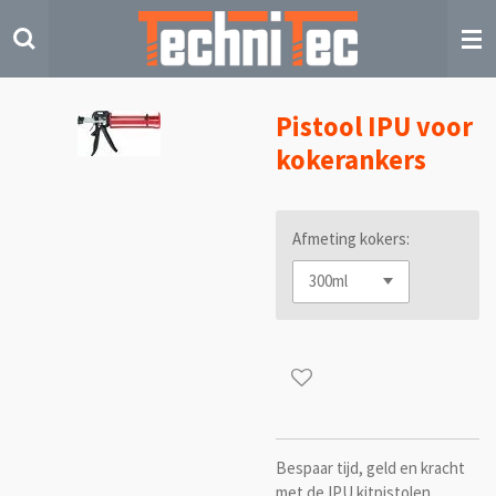
Ga
direct
naar
de
hoofdinhoud
Pistool IPU voor
kokerankers
Afmeting kokers:
Bespaar tijd, geld en kracht
met de IPU kitpistolen.