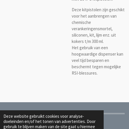
Deze kitpistolen zijn geschikt
voor het aanbrengen van
chemische
verankeringensmortel,
siliconen, kit, lijm enz. uit
kokers t/m 300 ml.
Het gebruik van een
hoogwaardige dispenser kan
veel tijd besparen en
beschermt tegen mogelijke
RSI-blessures.
Deze website gebruikt cookies voor analyse-
© 2023 - 2026 Technitec B.V.
doeleinden en/of het tonen van advertenties. Door
gebruik te blijven maken van de site gaat u hiermee