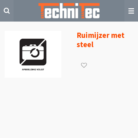
Ga
direct
naar
de
hoofdinhoud
Ruimijzer met
steel